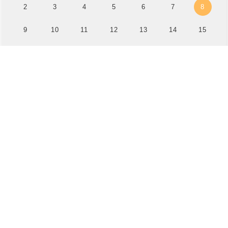
2
3
4
5
6
7
8
9
10
11
12
13
14
15
16
17
18
19
20
21
22
23
24
25
26
27
28
29
30
31
1
2
3
4
5
返回當前月份
2026-07-29
海洋國家公園管理處辦理「砌嶼不凡–115年度澎湖南方四島國家公園空間構築徵選計畫」線上說明會活動
2026-07-29
臺中市政府文化局辦理116年上半年「視覺藝術類活動補助」