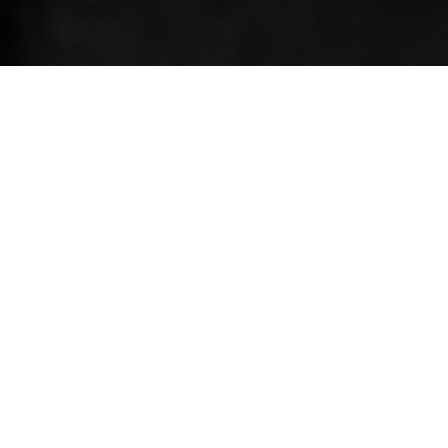
網站導覽
教務系統
美術系演講系統
Copyright © 2020 國立彰化師範大學美術學系 All Rights
Reserved Designed by
B-R
.
Tel：04-7232105#2702,2703
Fax：04-7211185
Mail：art@gm.ncue.edu.tw
Mail：art01@gm.ncue.edu.tw