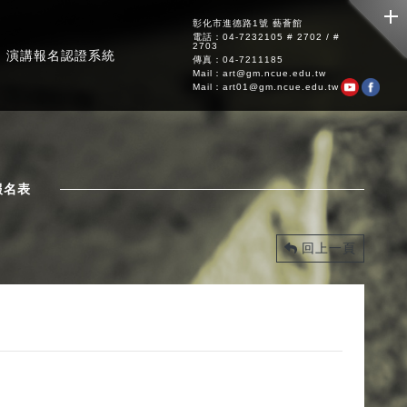
彰化市進德路1號 藝薈館
電話：04-7232105 # 2702 / #
2703
演講報名認證系統
傳真：04-7211185
Mail：art@gm.ncue.edu.tw
Mail：art01@gm.ncue.edu.tw
報名表
回上一頁