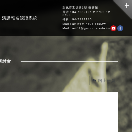
彰化市進德路1號 藝薈館
電話：04-7232105 # 2702 / #
2703
演講報名認證系統
傳真：04-7211185
Mail：art@gm.ncue.edu.tw
Mail：art01@gm.ncue.edu.tw
研討會
回上一頁