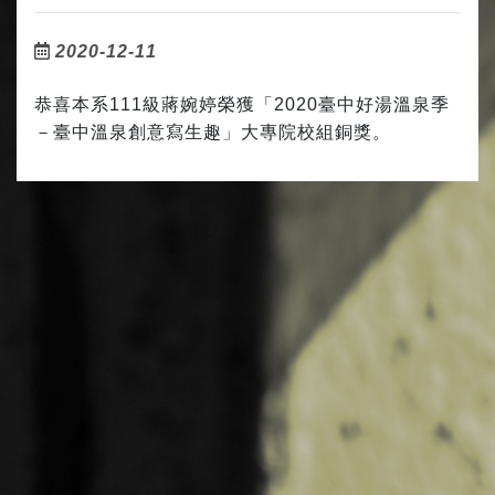
2020-12-11
恭喜本系111級蔣婉婷榮獲「2020臺中好湯溫泉季
－臺中溫泉創意寫生趣」大專院校組銅獎。