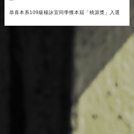
恭喜本系109級楊詠宜同學獲本屆「桃源獎」入選