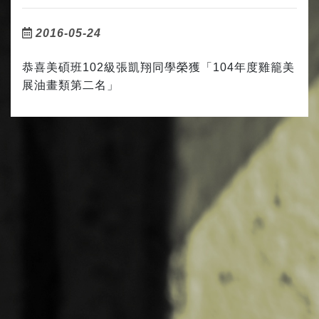
2016-05-24
恭喜美碩班102級張凱翔同學榮獲「104年度雞籠美
展油畫類第二名」