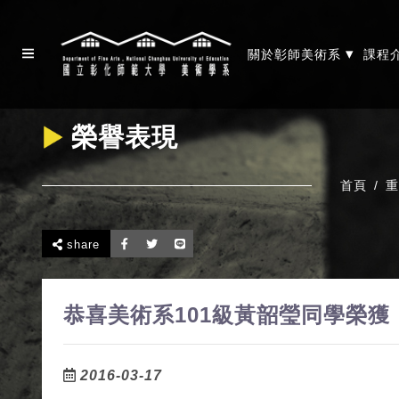
▾
關於彰師美術系
課程
榮譽表現
首頁
重
share
恭喜美術系101級黃韶瑩同學榮獲「
2016-03-17