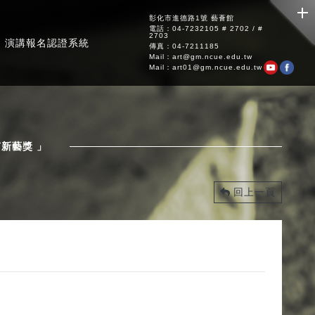
彰化市進德路1號 藝薈館
電話：04-7232105 # 2702 / #
2703
演講報名認證系統
傳真：04-7211185
Mail：art@gm.ncue.edu.tw
Mail：art01@gm.ncue.edu.tw
南新藝獎 」
回上一頁