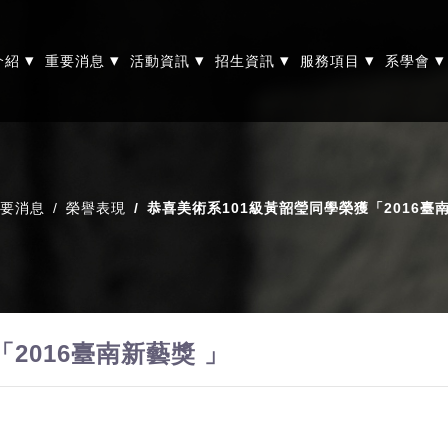
▾
▾
▾
▾
▾
▾
介紹
重要消息
活動資訊
招生資訊
服務項目
系學會
要消息
榮譽表現
恭喜美術系101級黃韶瑩同學榮獲「2016臺
2016臺南新藝獎 」