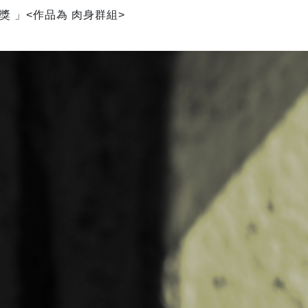
獎 」<作品為 肉身群組>