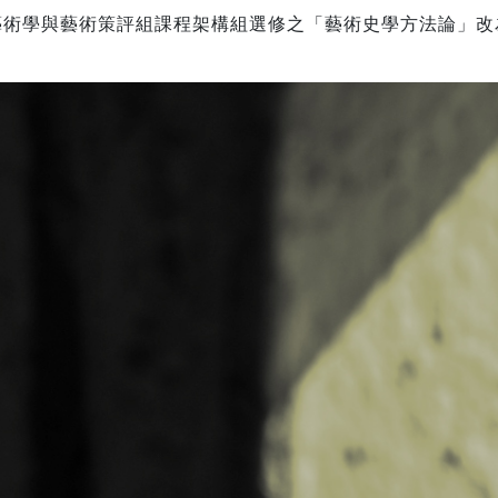
藝術學與藝術策評組課程架構組選修之「藝術史學方法論」改