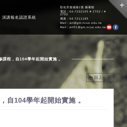
彰化市進德路1號 藝薈館
電話：04-7232105 # 2702 / #
2703
演講報名認證系統
傳真：04-7211185
Mail：art@gm.ncue.edu.tw
Mail：art01@gm.ncue.edu.tw
課程，自104學年起開始實施 。
回上一頁
自104學年起開始實施 。