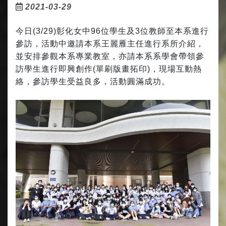
2021-03-29
今日
(3/29)
彰化女中
96
位學生及
3
位教師至本系進行
參訪，活動中邀請本系王麗雁主任進行系所介紹，
並安排參觀本系專業教室，亦請本系系學會帶領參
訪學生進行即興創作
(
單刷版畫拓印
)
，現場互動熱
絡，參訪學生受益良多，活動圓滿成功。