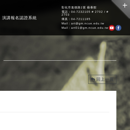
彰化市進德路1號 藝薈館
電話：04-7232105 # 2702 / #
2703
演講報名認證系統
傳真：04-7211185
Mail：art@gm.ncue.edu.tw
Mail：art01@gm.ncue.edu.tw
回上一頁