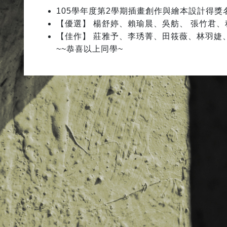
105學年度第2學期插畫創作與繪本設計得獎
【優選】 楊舒婷、賴瑜晨、吳舫、 張竹君、
【佳作】 莊雅予、李琇菁、田筱薇、林羽婕
~~恭喜以上同學~