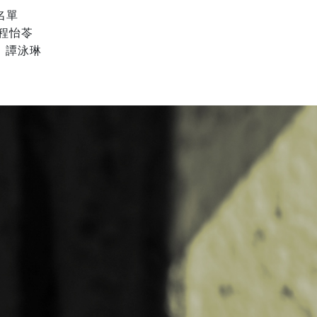
名單
程怡苓
、譚泳琳