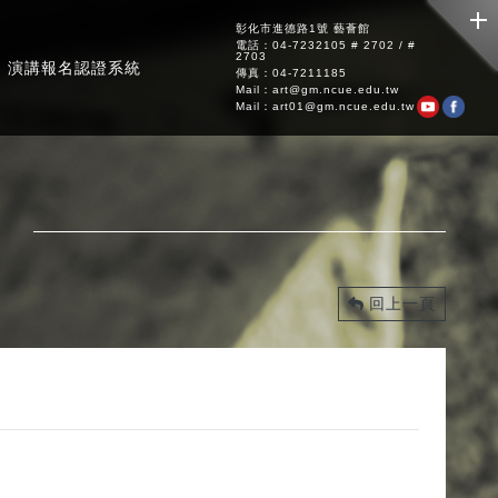
彰化市進德路1號 藝薈館
電話：04-7232105 # 2702 / #
2703
演講報名認證系統
傳真：04-7211185
Mail：art@gm.ncue.edu.tw
Mail：art01@gm.ncue.edu.tw
回上一頁