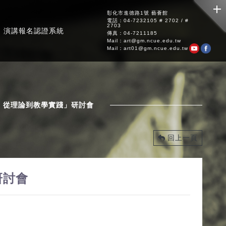
彰化市進德路1號 藝薈館
電話：04-7232105 # 2702 / #
2703
演講報名認證系統
傳真：04-7211185
Mail：art@gm.ncue.edu.tw
Mail：art01@gm.ncue.edu.tw
：從理論到教學實踐」研討會
回上一頁
研討會