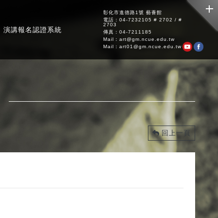
彰化市進德路1號 藝薈館
電話：04-7232105 # 2702 / #
2703
演講報名認證系統
傳真：04-7211185
Mail：art@gm.ncue.edu.tw
Mail：art01@gm.ncue.edu.tw
回上一頁