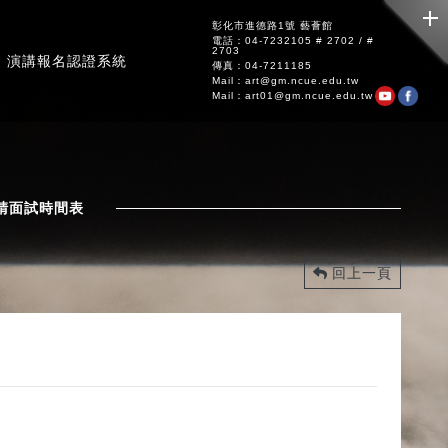
彰化市進德路1號 藝薈館
電話：04-7232105 # 2702 / #
2703
演講報名認證系統
傳真：04-7211185
Mail：art@gm.ncue.edu.tw
Mail：art01@gm.ncue.edu.tw
請面試時間表
回上一頁