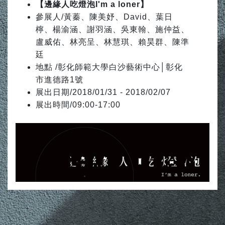
【邊緣人吃燈泡I'm a loner】
參展人/黃蓁、陳美妤、David、葉日
檸、楊渝涵、謝羽涵、吳東翰、施仲益、
盧威佑、林亮呈、林慧琪、賴昊群、陳準
廷
地點 /彰化師範大學白沙藝術中心│彰化
市進德路1號
展出日期/2018/01/31 - 2018/02/07
展出時間/09:00-17:00