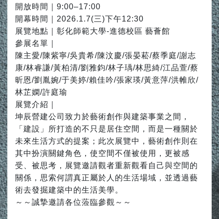
開放時間｜9:00–17:00
開幕時間｜2026.1.7(三)下午12:30
展覽地點｜彰化師範大學-進德校區 藝薈館
參展名單｜
陳主愛/陳紫寧/吳貴希/陳汶慶/張晏菘/蔡季庭/謝志
康/林睿謙/黃柏清/劉雅鈞/林子瑀/林思綺/江品萱/蔡
昕恩/劉胤婉/于美婷/賴佳吟/張家瑛/黃意萍/洪帷欣/
林芷嫻/許庭瑜
展覽介紹｜
坤辰營建公司致力於藝術創作與建築事業之間，
「建設」所打造的不只是居住空間，而是一種關於
未來生活方式的提案；此次展覽中，藝術創作則在
其中扮演關鍵角色，使空間不僅被使用，更被感
受、被思考，展覽邀請觀者重新觀看自己與空間的
關係，思索何謂真正屬於人的生活場域，並透過藝
術去發掘建築中的生活美學。
～～誠摯邀請各位蒞臨參觀～～