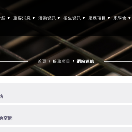
▾
▾
▾
▾
▾
▾
介紹
重要消息
活動資訊
招生資訊
服務項目
系學會
首頁
服務項目
網站連結
站
他空間