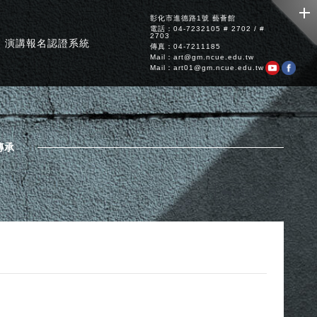
彰化市進德路1號 藝薈館
電話：04-7232105 # 2702 / #
2703
演講報名認證系統
傳真：04-7211185
Mail：art@gm.ncue.edu.tw
Mail：art01@gm.ncue.edu.tw
傳承
回上一頁