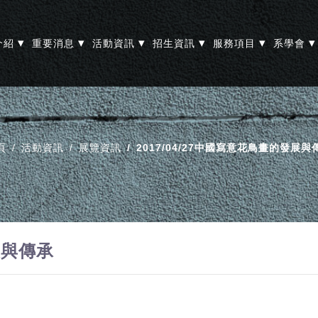
▾
▾
▾
▾
▾
▾
介紹
重要消息
活動資訊
招生資訊
服務項目
系學會
頁
活動資訊
展覽資訊
2017/04/27中國寫意花鳥畫的發展與
展與傳承